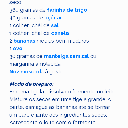
seco
360 gramas de
farinha de trigo
40 gramas de
açúcar
1 colher [chá] de
sal
1 colher [chá] de
canela
2
bananas
médias bem maduras
1
ovo
30 gramas de
manteiga sem sal
ou
margarina amolecida
Noz moscad
a à gosto
Modo de preparo:
Em uma tigela, dissolva o fermento no leite.
Misture os secos em uma tigela grande. À
parte, esmague as bananas até se tornar
um purê e junte aos ingredientes secos.
Acrescente o leite com o fermento