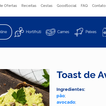
de Ofertas
Receitas
Cestas
GoodSocial
FAQ
Contato
line
Hortifrúti
Carnes
Peixes
Toast de 
Ingredientes:
pão
;
avocado
;