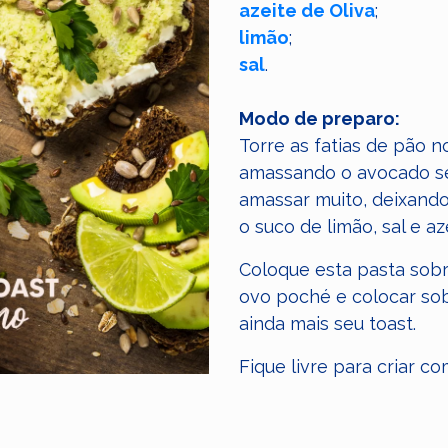
azeite de Oliva
;
limão
;
sal
.
⠀
Modo de preparo:
Torre as fatias de pão n
amassando o avocado s
amassar muito, deixando
o suco de limão, sal e az
Coloque esta pasta sobre
ovo poché e colocar so
ainda mais seu toast.
Fique livre para criar co