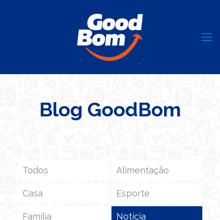
Blog GoodBom
Todos
Alimentação
Casa
Esporte
Família
Notícia