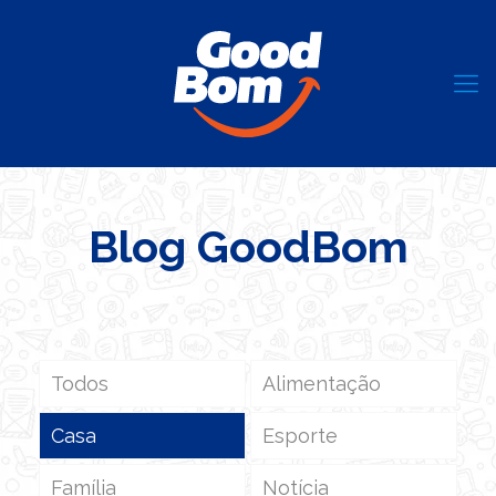
Blog GoodBom
Todos
Alimentação
Casa
Esporte
Família
Notícia