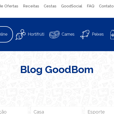
de Ofertas
Receitas
Cestas
GoodSocial
FAQ
Contato
line
Hortifrúti
Carnes
Peixes
Blog GoodBom
ção
Casa
Esporte